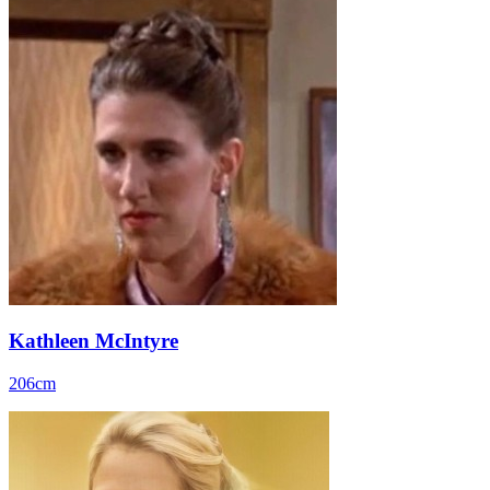
Kathleen McIntyre
206cm