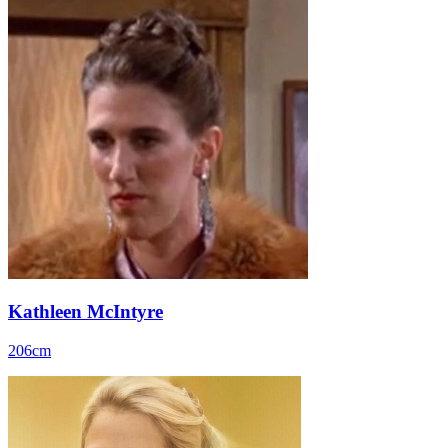
Kathleen McIntyre
206cm